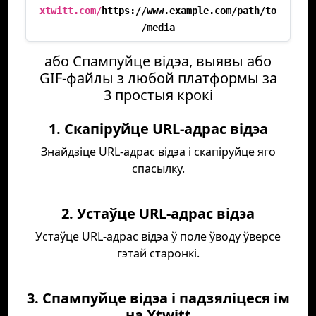
xtwitt.com/
https://www.example.com/path/to
/media
або Спампуйце відэа, выявы або
GIF-файлы з любой платформы за
3 простыя крокі
1. Скапіруйце URL-адрас відэа
Знайдзіце URL-адрас відэа і скапіруйце яго
спасылку.
2. Устаўце URL-адрас відэа
Устаўце URL-адрас відэа ў поле ўводу ўверсе
гэтай старонкі.
3. Спампуйце відэа і падзяліцеся ім
на Xtwitt