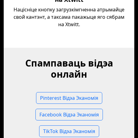
Націсніце кнопку загрузкімгненна атрымайце
свой кантэнт, а таксама пакажыце яго сябрам
на Xtwitt.
Спампаваць відэа
онлайн
Pinterest Відэа Эканомія
Facebook Відэа Эканомія
TikTok Відэа Эканомія