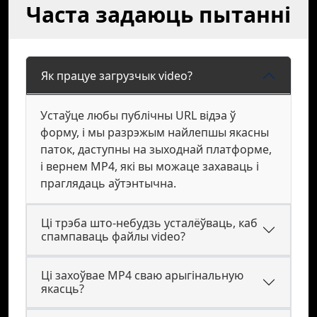
Часта задаюць пытанні
Як працуе загрузчык video?
Устаўце любы публічны URL відэа ў
форму, і мы разрэжым найлепшы якасны
паток, даступны на зыходнай платформе,
і вернем MP4, які вы можаце захаваць і
праглядаць аўтэнтычна.
Ці трэба што-небудзь усталёўваць, каб
спампаваць файлы video?
Ці захоўвае MP4 сваю арыгінальную
якасць?