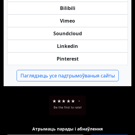
Bilibili
Vimeo
Soundcloud
Linkedin
Pinterest
Паглядзець усе падтрымоўваныя сайты
★
★
★
★
★
-
Be the first to rate!
Атрымаць парады і абнаўлення