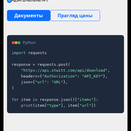
Адзін шчыльны API
Дакументы
Прагляд цаны
Python
import
 requests

response = requests.post(

"https://api.xtwitt.com/api/download"
,

    headers={
"Authorization"
: 
"API_KEY"
},

    json={
"url"
: 
"URL"
},

)

for
 item 
in
 response.json()[
"items"
]:

print
(item[
"type"
], item[
"url"
])