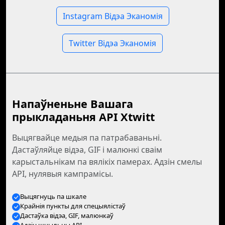
Instagram Відэа Эканомія
Twitter Відэа Эканомія
Напаўненьне Вашага
прыкладаньня API Xtwitt
Выцягвайце медыя па патрабаваньні.
Дастаўляйце відэа, GIF і малюнкі сваім
карыстальнікам па вялікіх памерах. Адзін смелы
API, нулявыя кампрамісы.
Выцягнуць па шкале
Крайнія пункты для спецыялістаў
Дастаўка відэа, GIF, малюнкаў