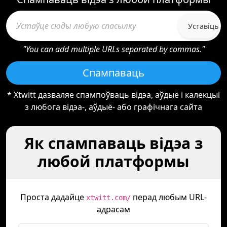
Уставіць
"You can add multiple URLs separated by commas."
Спампаваць
* Xtwitt дазваляе спампоўваць відэа, аўдыё і калекцыі
з любога відэа-, аўдыё- або графічнага сайта
Як спампаваць відэа з
любой платформы
Проста дадайце
перад любым URL-
xtwitt.com/
адрасам