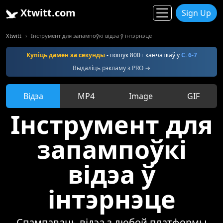
Xtwitt.com
Sign Up
Xtwitt
Інструмент для запампоўкі відэа ў інтэрнэце
Купіць дамен за секунды
- пошук 800+ канчаткаў у
С. 6-7
Выдаліць рэкламу з PRO →
Відэа
MP4
Image
GIF
Інструмент для
запампоўкі
відэа ў
інтэрнэце
Спампаваць відэа з любой платформы