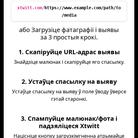
xtwitt.com/
https://www.example.com/path/to
/media
або Загрузіце фатаграфіі і выявы
за 3 простыя крокі.
1. Скапіруйце URL-адрас выявы
Знайдзіце малюнак і скапіруйце яго спасылку.
2. Устаўце спасылку на выяву
Устаўце спасылку на выяву ў поле ўводу ўверсе
гэтай старонкі.
3. Спампуйце малюнак/фота і
падзяліцеся Xtwitt
Націсніце кнопку загрузкімгненна атрымайце