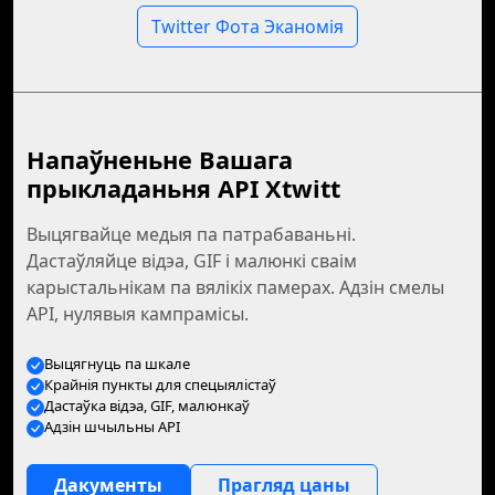
Twitter Фота Эканомія
Напаўненьне Вашага
прыкладаньня API Xtwitt
Выцягвайце медыя па патрабаваньні.
Дастаўляйце відэа, GIF і малюнкі сваім
карыстальнікам па вялікіх памерах. Адзін смелы
API, нулявыя кампрамісы.
Выцягнуць па шкале
Крайнія пункты для спецыялістаў
Дастаўка відэа, GIF, малюнкаў
Адзін шчыльны API
Дакументы
Прагляд цаны