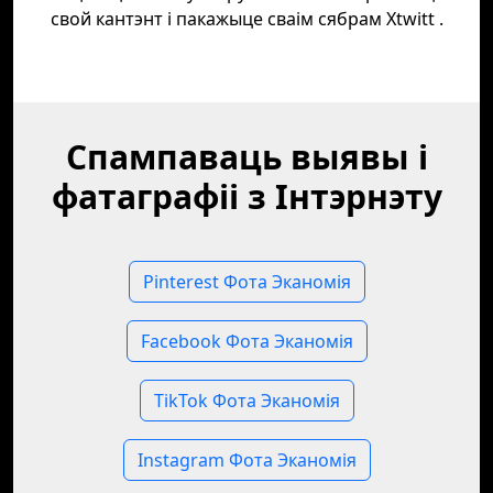
свой кантэнт і пакажыце сваім сябрам Xtwitt .
Спампаваць выявы і
фатаграфіі з Інтэрнэту
Pinterest Фота Эканомія
Facebook Фота Эканомія
TikTok Фота Эканомія
Instagram Фота Эканомія