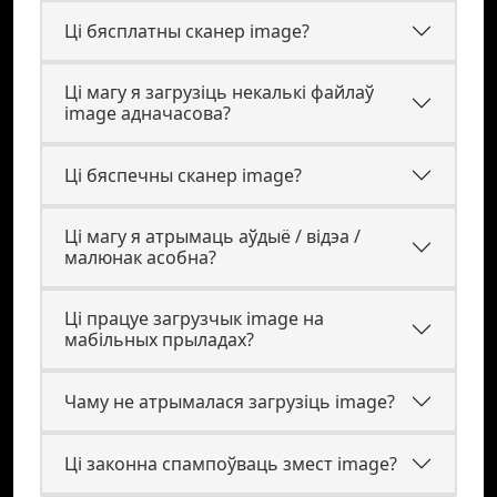
Ці бясплатны сканер image?
Ці магу я загрузіць некалькі файлаў
image адначасова?
Ці бяспечны сканер image?
Ці магу я атрымаць аўдыё / відэа /
малюнак асобна?
Ці працуе загрузчык image на
мабільных прыладах?
Чаму не атрымалася загрузіць image?
Ці законна спампоўваць змест image?