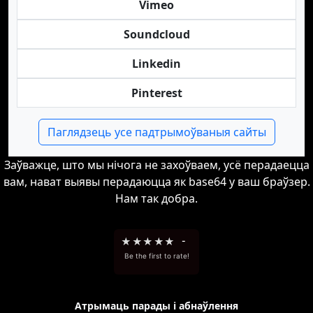
Vimeo
Soundcloud
Linkedin
Pinterest
Паглядзець усе падтрымоўваныя сайты
Заўважце, што мы нічога не захоўваем, усё перадаецца
вам, нават выявы перадаюцца як base64 у ваш браўзер.
Нам так добра.
★
★
★
★
★
-
Be the first to rate!
Атрымаць парады і абнаўлення