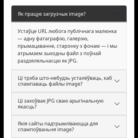
Як працуе загрузчык image?
Устаўце URL любога публічнага малюнка
— адну фатаграфію, галерэю,
прымацаванне, старонку з фонам — і мы
атрымаем зыходны файл з поўнай
раздзяляльнасцю як JPG.
Ці трэба што-небудзь усталёўваць, каб
спампаваць файлы image?
Ці захоўвае JPG сваю арыгінальную
якасць?
Якія сайты падтрымліваюцца для
спампоўваньня image?