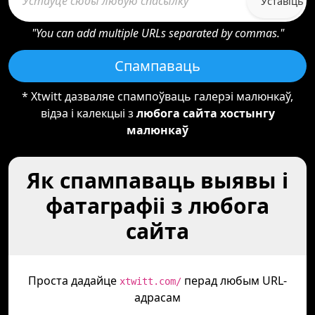
Уставіць
"You can add multiple URLs separated by commas."
Спампаваць
* Xtwitt дазваляе спампоўваць галерэі малюнкаў,
відэа і калекцыі з
любога сайта хостынгу
малюнкаў
Як спампаваць выявы і
фатаграфіі з любога
сайта
Проста дадайце
перад любым URL-
xtwitt.com/
адрасам