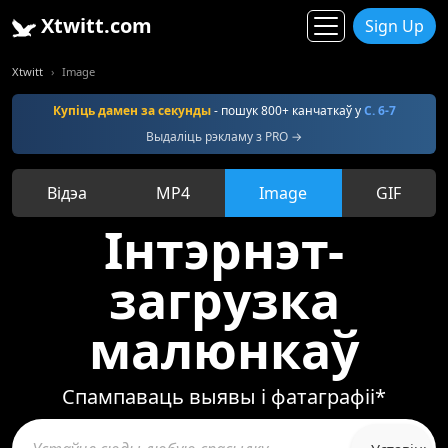
Xtwitt.com
Sign Up
Xtwitt
Image
Купіць дамен за секунды
- пошук 800+ канчаткаў у
С. 6-7
Выдаліць рэкламу з PRO →
Відэа
MP4
Image
GIF
Інтэрнэт-
загрузка
малюнкаў
Спампаваць выявы і фатаграфіі*