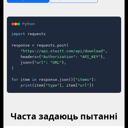
Python
import
 requests

response = requests.post(

"https://api.xtwitt.com/api/download"
,

    headers={
"Authorization"
: 
"API_KEY"
},

    json={
"url"
: 
"URL"
},

)

for
 item 
in
 response.json()[
"items"
]:

print
(item[
"type"
], item[
"url"
])
Часта задаюць пытанні