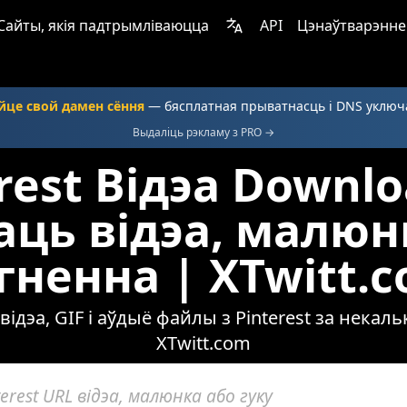
Сайты, якія падтрымліваюцца
API
Цэнаўтварэнне
уйце свой дамен сёння
— бясплатная прыватнасць і DNS уклю
Выдаліць рэкламу з PRO →
rest Відэа Downlo
ць відэа, малюнк
гненна | XTwitt.
ідэа, GIF і аўдыё файлы з Pinterest за некаль
XTwitt.com