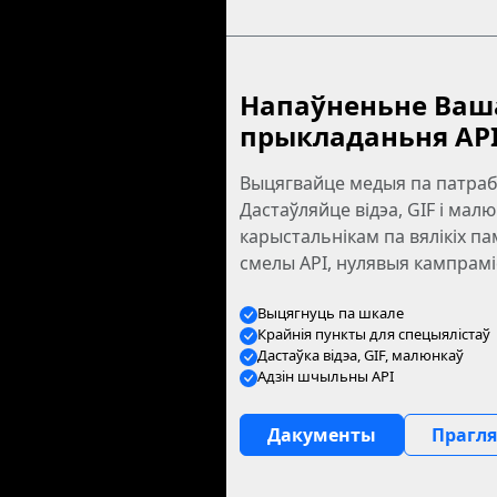
Напаўненьне Ваш
прыкладаньня API
Выцягвайце медыя па патраб
Дастаўляйце відэа, GIF і малю
карыстальнікам па вялікіх па
смелы API, нулявыя кампрамі
Выцягнуць па шкале
Крайнія пункты для спецыялістаў
Дастаўка відэа, GIF, малюнкаў
Адзін шчыльны API
Дакументы
Прагл