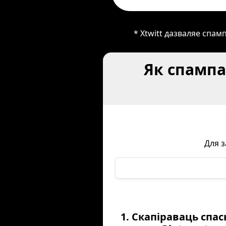
* Xtwitt дазваляе спамп
Як спампав
Для з
1. Скапіраваць спа