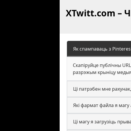
XTwitt.com – 
Як спампаваць з Pinteres
Скапіруйце публічны URL 
разрэжым крыніцу медыя 
Ці патрэбен мне рахунак,
Які фармат файла я магу 
Ці магу я загрузіць прыв