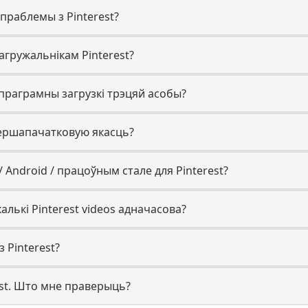
 праблемы з Pinterest?
агружальнікам Pinterest?
 праграмны загрузкі трэцяй асобы?
першапачатковую якасць?
/ Android / працоўным стале для Pinterest?
алькі Pinterest videos адначасова?
 Pinterest?
est. Што мне праверыць?