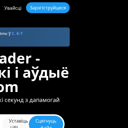
Зарэгіструйцеся
Увайсці
чаны ў
С. 6-7
ader -
і і аўдыё
com
кі секунд з дапамогай
Уставіць
Сцягнуць
URL
файл