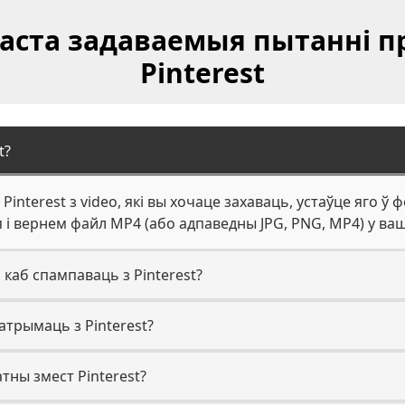
Часта задаваемыя пытанні п
Pinterest
t?
Pinterest з video, які вы хочаце захаваць, устаўце яго ў 
і вернем файл MP4 (або адпаведны JPG, PNG, MP4) у ваш
 каб спампаваць з Pinterest?
атрымаць з Pinterest?
атны змест Pinterest?