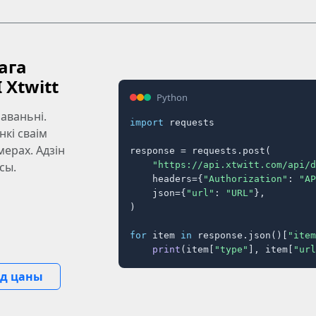
ага
 Xtwitt
Python
аваньні.
import
 requests

нкі сваім
мерах. Адзін
response = requests.post(

"https://api.xtwitt.com/api/d
сы.
    headers={
"Authorization"
: 
"AP
    json={
"url"
: 
"URL"
},

)

for
 item 
in
 response.json()[
"item
print
(item[
"type"
], item[
"url
яд цаны