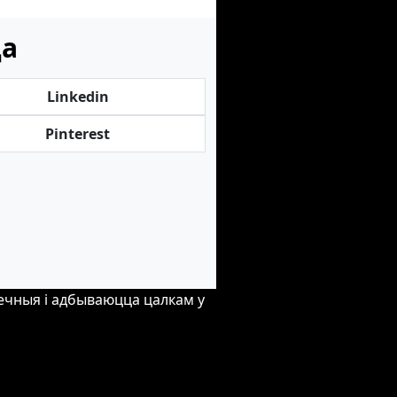
ца
Linkedin
Pinterest
печныя і адбываюцца цалкам у