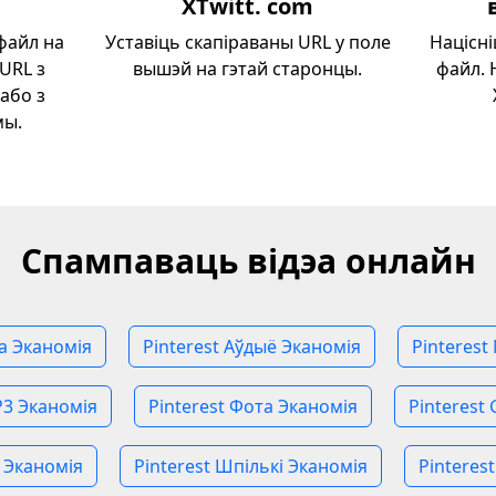
XTwitt. com
файл на
Уставіць скапіраваны URL у поле
Націсні
 URL з
вышэй на гэтай старонцы.
файл. 
або з
мы.
Спампаваць відэа онлайн
эа Эканомія
Pinterest Аўдыё Эканомія
Pinterest
P3 Эканомія
Pinterest Фота Эканомія
Pinterest
 Эканомія
Pinterest Шпількі Эканомія
Pinteres