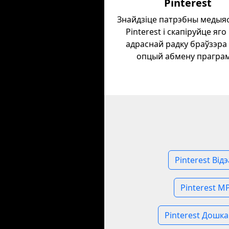
Pinterest
Знайдзіце патрэбны медыя
Pinterest і скапіруйце яго
адраснай радку браўзэра 
опцый абмену прагра
Pinterest Від
Pinterest M
Pinterest Дошка