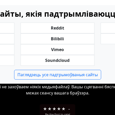
айты, якія падтрымліваюц
Reddit
Bilibili
Vimeo
Soundcloud
Паглядзець усе падтрымоўваныя сайты
 і не захоўваем ніякіх медыяфайлаў. Вашы сцягванні бяс
межах сеансу вашага браўзэра.
★
★
★
★
★
-
Be the first to rate!