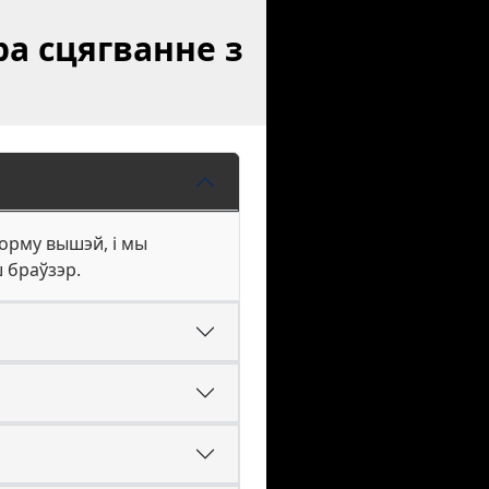
ра сцягванне з
форму вышэй, і мы
 браўзэр.