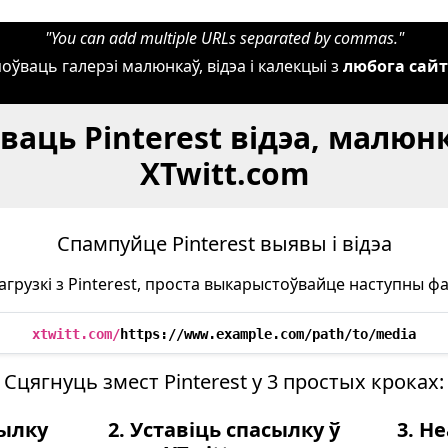
"You can add multiple URLs separated by commas."
оўваць галерэі малюнкаў, відэа і калекцыі з
любога сай
аць Pinterest відэа, малюнк
XTwitt.com
Спампуйце Pinterest выявы і відэа
агрузкі з Pinterest, проста выкарыстоўвайце наступны ф
xtwitt.com/
https://www.example.com/path/to/media
Сцягнуць змест Pinterest у 3 простых кроках:
сылку
2. Уставіць спасылку ў
3. Н