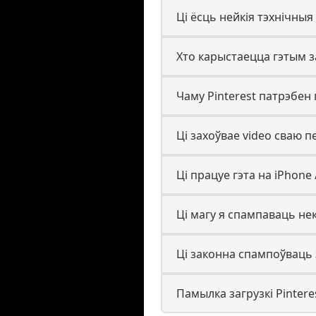
Ці ёсць нейкія тэхнічныя
Хто карыстаецца гэтым з
Чаму Pinterest патрэбен
Ці захоўвае video сваю 
Ці працуе гэта на iPhone 
Ці магу я спампаваць нек
Ці законна спампоўваць з
Памылка загрузкі Pinter