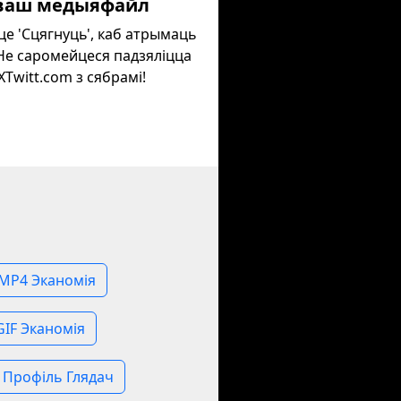
ваш медыяфайл
це 'Сцягнуць', каб атрымаць
Не саромейцеся падзяліцца
XTwitt.com з сябрамі!
 MP4 Эканомія
 GIF Эканомія
t Профіль Глядач