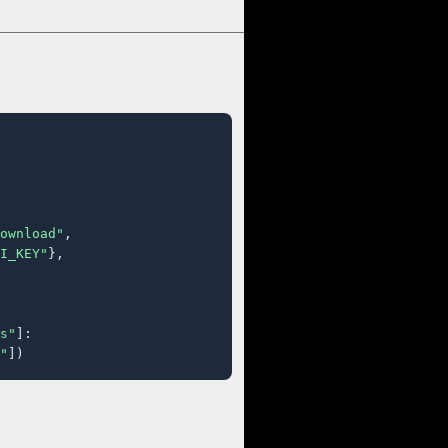
ownload"
,

I_KEY"
},

s"
]:

"
])