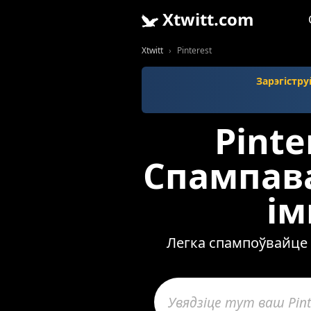
Xtwitt.com
Xtwitt
Pinterest
Зарэгістр
Pinte
Спампава
ім
Легка спампоўвайце в