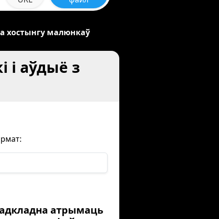
та хостынгу малюнкаў
і і аўдыё з
армат:
еадкладна атрымаць